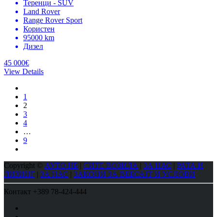
Теренци - SUV
Land Rover
Range Rover Sport
Користен
95000 km
Дизел
45 000€
View Details
1
2
3
4
…
9
Copyright ©
АУТО НБ
|
СИТЕ ВОЗИЛА
|
ЗА НАС
|
РАТА И
ЛИЗИНГ
|
ЗА НАС
|
ЗАКОНИ ЗА ВЕБСАЈТ И УСЛОВИ
Контакт
+389 78-424-444