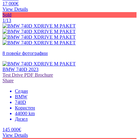
17 000€
View Details
Sold
1/13
8 повеќе фотографии
BMW 740D 2023
Test Drive
PDF Brochure
Share
Седан
BMW
740D
Користен
44000 km
Дизел
145 000€
View Details