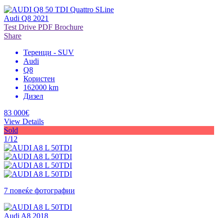
Audi Q8 2021
Test Drive
PDF Brochure
Share
Теренци - SUV
Audi
Q8
Користен
162000 km
Дизел
83 000€
View Details
Sold
1/12
7 повеќе фотографии
Audi A8 2018