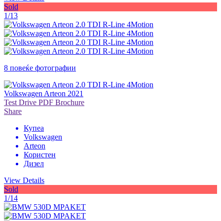
Sold
1/13
8 повеќе фотографии
Volkswagen Arteon 2021
Test Drive
PDF Brochure
Share
Купеа
Volkswagen
Arteon
Користен
Дизел
View Details
Sold
1/14