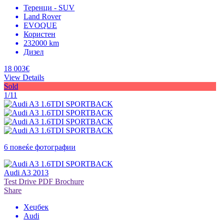
Теренци - SUV
Land Rover
EVOQUE
Користен
232000 km
Дизел
18 003€
View Details
Sold
1/11
6 повеќе фотографии
Audi A3 2013
Test Drive
PDF Brochure
Share
Хеџбек
Audi