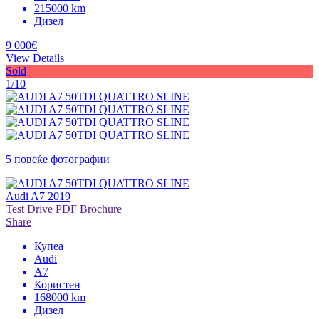
215000 km
Дизел
9 000€
View Details
Sold
1/10
5 повеќе фотографии
Audi A7 2019
Test Drive
PDF Brochure
Share
Купеа
Audi
A7
Користен
168000 km
Дизел