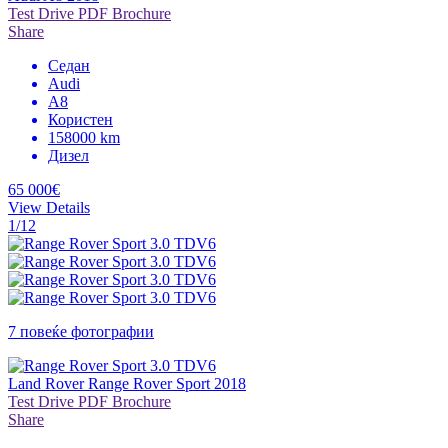
Test Drive
PDF Brochure
Share
Седан
Audi
A8
Користен
158000 km
Дизел
65 000€
View Details
1/12
7 повеќе фотографии
Land Rover Range Rover Sport 2018
Test Drive
PDF Brochure
Share