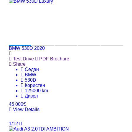
BMW 530D 2020
Test Drive
PDF Brochure
Share
Седан
BMW
530D
Користен
125000 km
Дизел
45 000€
View Details
1/12