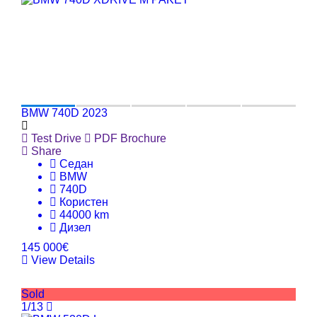
BMW 740D 2023
Test Drive
PDF Brochure
Share
Седан
BMW
740D
Користен
44000 km
Дизел
145 000€
View Details
Sold
1/13