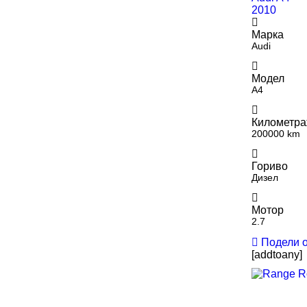
2010
Марка
Audi
Модел
A4
Километр
200000 km
Гориво
Дизел
Мотор
2.7
Подели 
[addtoany]