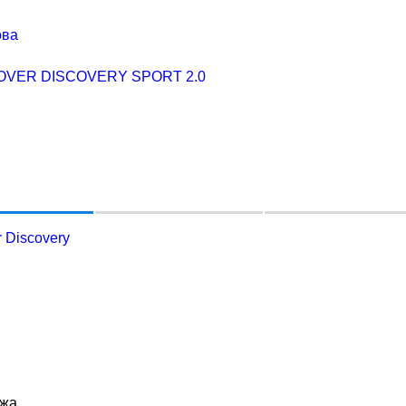
ова
 Discovery
ажа