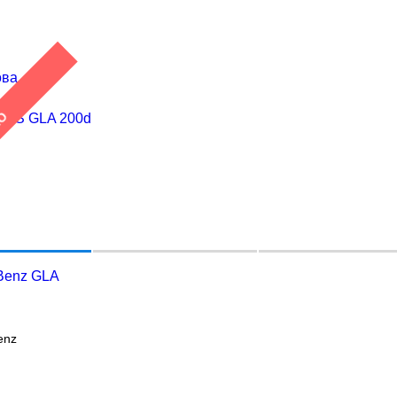
ова
НО
Benz GLA
enz