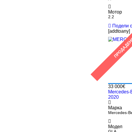
Мотор
2.2
Подели 
[addtoany]
ПРОДАДЕ
33 000€
Mercedes-
2020
Марка
Mercedes-B
Модел
GLA