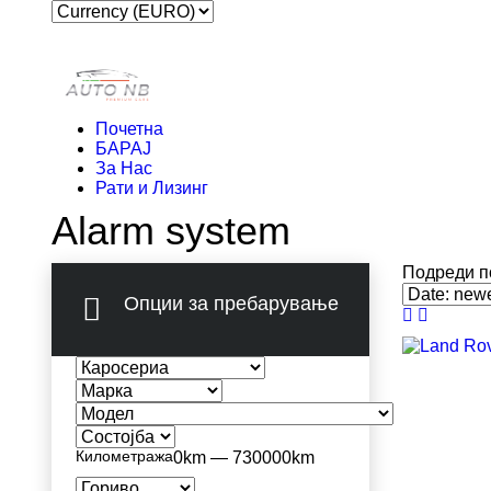
Почетна
БАРАЈ
За Нас
Рати и Лизинг
Alarm system
Подреди п
Опции за пребарување
Километража
0km — 730000km