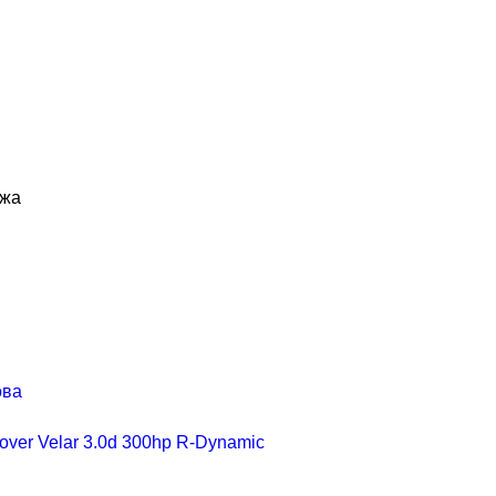
ажа
ова