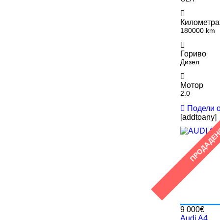
Километр
180000 km
Гориво
Дизел
Мотор
2.0
Подели 
[addtoany]
ПРОДАДЕ
9 000€
Audi A4