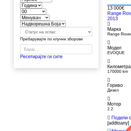
13 000€
Range Ro
2013
Марка
Range Rove
Пребарувајте по клучни зборови
Модел
EVOQUE
Ресетирајте ги сите
Километр
170000 km
Гориво
Дизел
Мотор
2.2
Подели 
[addtoany]