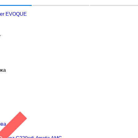
ver EVOQUE
r
ажа
ова