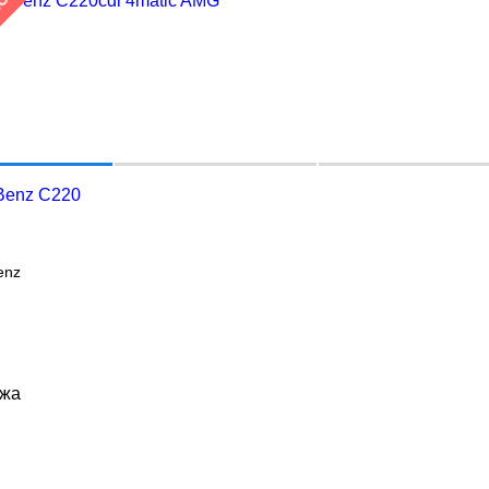
НО
Benz C220
enz
ажа