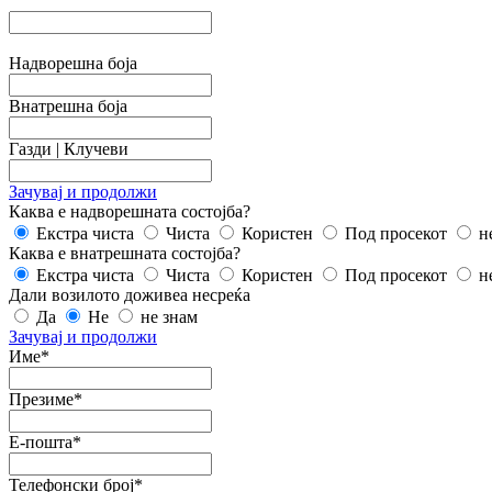
Надворешна боја
Внатрешна боја
Газди | Клучеви
Зачувај и продолжи
Каква е надворешната состојба?
Екстра чиста
Чиста
Користен
Под просекот
не
Каква е внатрешната состојба?
Екстра чиста
Чиста
Користен
Под просекот
не
Дали возилото доживеа несреќа
Да
Не
не знам
Зачувај и продолжи
Име*
Презиме*
E-пошта*
Телефонски број*