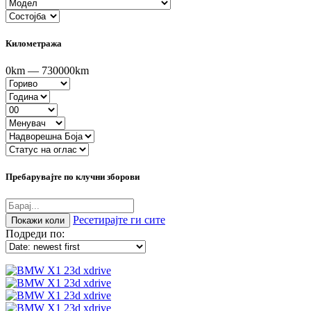
Километража
0km — 730000km
Пребарувајте по клучни зборови
Ресетирајте ги сите
Подреди по: