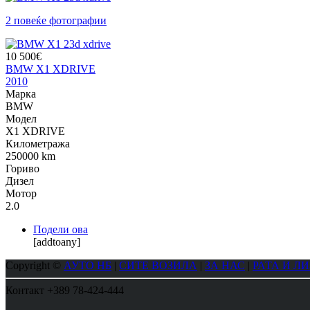
2 повеќе фотографии
10 500€
BMW X1 XDRIVE
2010
Марка
BMW
Модел
X1 XDRIVE
Километража
250000 km
Гориво
Дизел
Мотор
2.0
Подели ова
[addtoany]
Copyright ©
АУТО НБ
|
СИТЕ ВОЗИЛА
|
ЗА НАС
|
РАТА И Л
Контакт
+389 78-424-444