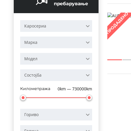
пребарување
ПРОДАДЕНО
Каросериа
Марка
Модел
Состојба
Километража
0km — 730000km
Гориво
Година