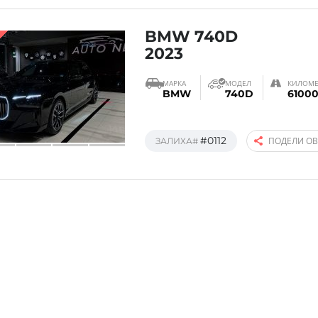
BMW 740D
2023
МАРКА
МОДЕЛ
КИЛОМЕ
BMW
740D
6100
#0112
ПОДЕЛИ О
ЗАЛИХА#