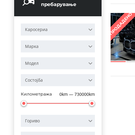
пребарување
ПРОДАДЕНО
Каросериа
Марка
Модел
Состојба
Километража
0km — 730000km
Гориво