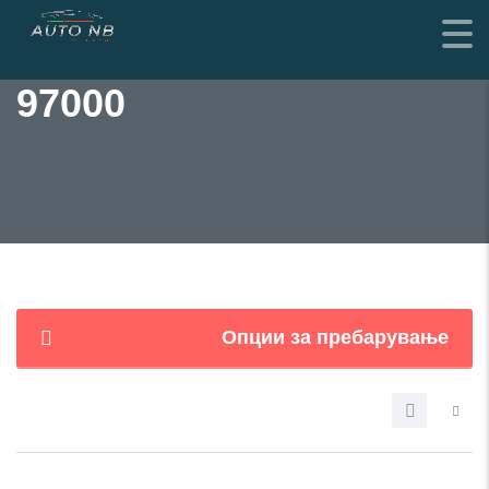
97000
Опции за пребарување