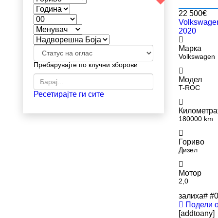
22 500€
Volkswage
2020
Марка
Volkswagen
Пребарувајте по клучни зборови
Модел
T-ROC
Ресетирајте ги сите
Километр
180000 km
Гориво
Дизел
Мотор
2,0
залиха#
#
Подели 
[addtoany]