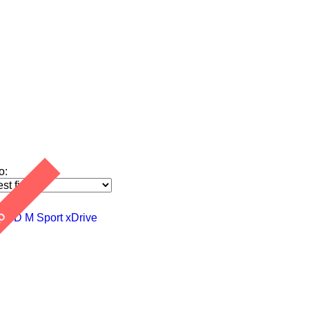
о:
НО