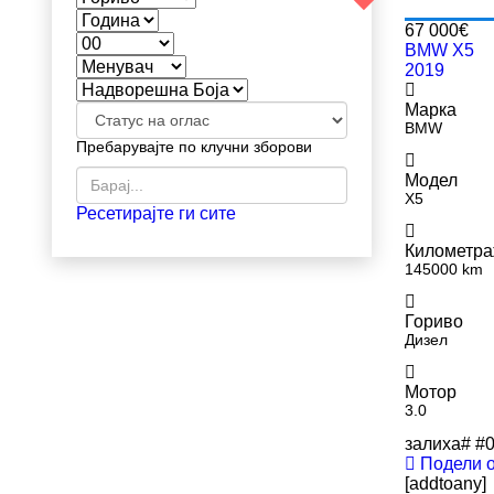
67 000€
BMW X5
2019
Марка
BMW
Пребарувајте по клучни зборови
Модел
X5
Ресетирајте ги сите
Километр
145000 km
Гориво
Дизел
Мотор
3.0
залиха#
#
Подели 
[addtoany]