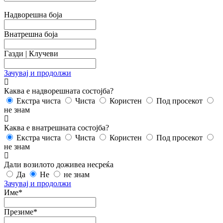
Надворешна боја
Внатрешна боја
Газди | Клучеви
Зачувај и продолжи
Каква е надворешната состојба?
Екстра чиста
Чиста
Користен
Под просекот
не знам
Каква е внатрешната состојба?
Екстра чиста
Чиста
Користен
Под просекот
не знам
Дали возилото доживеа несреќа
Да
Не
не знам
Зачувај и продолжи
Име*
Презиме*