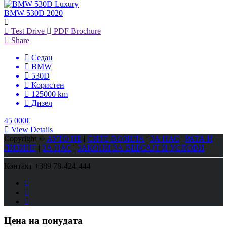
BMW 530D 2020
Test Drive
PDF Brochure
Share
Седан
BMW
530D
Користен
125000 km
Дизел
45 000€
View Details
Copyright ©
АУТО НБ
|
СИТЕ ВОЗИЛА
|
ЗА НАС
|
РАТА И
ЛИЗИНГ
|
ЗА НАС
|
ЗАКОНИ ЗА ВЕБСАЈТ И УСЛОВИ
Контакт
+389 78-424-444
Цена на понудата