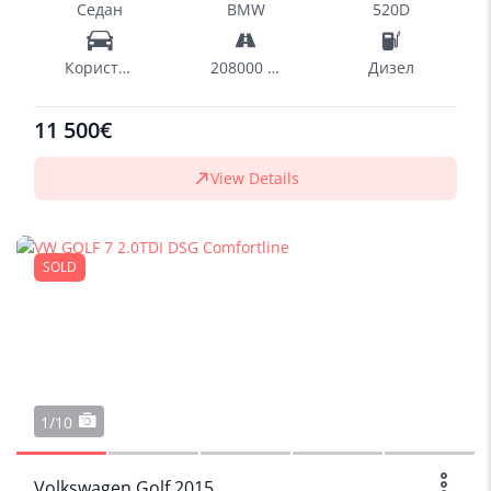
Седан
BMW
520D
Користен
208000 km
Дизел
11 500€
View Details
SOLD
1/10
Volkswagen Golf 2015