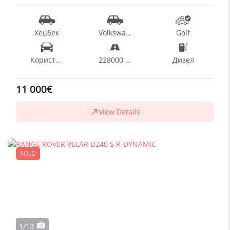
Хеџбек
Volkswagen
Golf
Користен
228000 km
Дизел
11 000€
View Details
SOLD
1/13