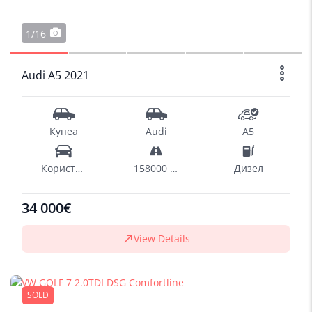
1/16
Audi A5 2021
Купеа
Audi
A5
Користен
158000 km
Дизел
34 000€
View Details
SOLD