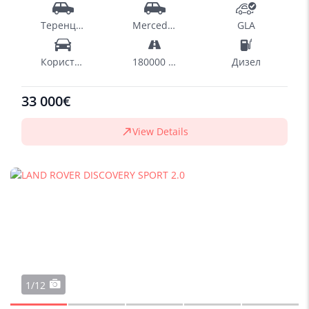
Теренци - SUV
Mercedes-Benz
GLA
Користен
180000 km
Дизел
33 000€
View Details
1/12