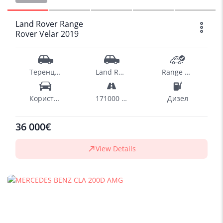
Land Rover Range
Rover Velar 2019
Теренци - SUV
Land Rover
Range Rover Velar
Користен
171000 km
Дизел
36 000€
View Details