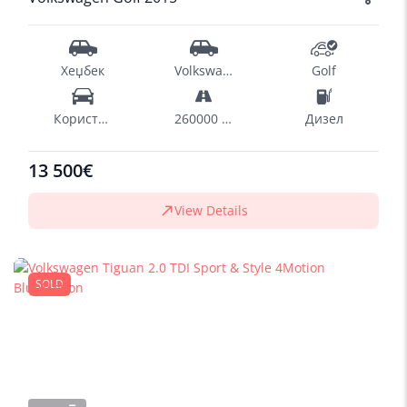
Хеџбек
Volkswagen
Golf
Користен
260000 km
Дизел
13 500€
View Details
SOLD