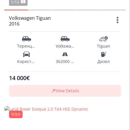
1/10
Volkswagen Tiguan
2016
Теренци - SUV
Volkswagen
Tiguan
Користен
362000 km
Дизел
14 000€
View Details
SOLD