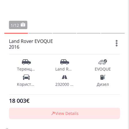
1/12
Land Rover EVOQUE
2016
Теренци - SUV
Land Rover
EVOQUE
Користен
232000 km
Дизел
18 003€
View Details