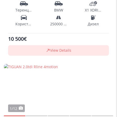
Теренци - SUV
BMW
X1 XDRIVE
Користен
250000 km
Дизел
10 500€
View Details
1/12