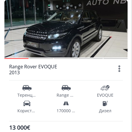
1/12
Range Rover EVOQUE
2013
Теренци - SUV
Range Rover
EVOQUE
Користен
170000 km
Дизел
13 000€