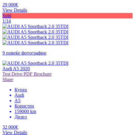
29 000€
View Details
Sold
1/14
9 повеќе фотографии
Audi A5 2020
Test Drive
PDF Brochure
Share
Купеа
Audi
A5
Користен
159000 km
Дизел
32 000€
View Details