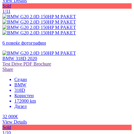
View Details
Sold
1/11
6 повеќе фотографии
BMW 318D 2020
Test Drive
PDF Brochure
Share
Седан
BMW
318D
Користен
172000 km
Дизел
32 000€
View Details
Sold
1/10