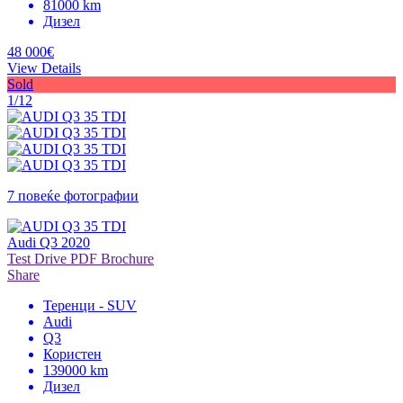
81000 km
Дизел
48 000€
View Details
Sold
1/12
7 повеќе фотографии
Audi Q3 2020
Test Drive
PDF Brochure
Share
Теренци - SUV
Audi
Q3
Користен
139000 km
Дизел