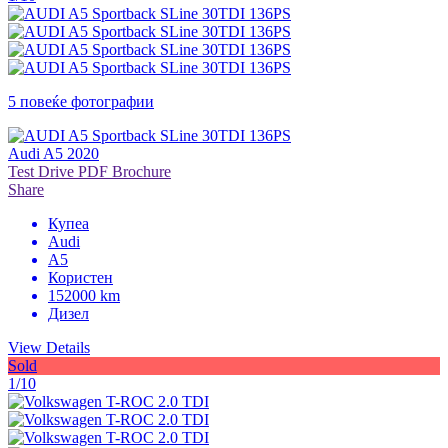
5 повеќе фотографии
Audi A5 2020
Test Drive
PDF Brochure
Share
Купеа
Audi
A5
Користен
152000 km
Дизел
View Details
Sold
1/10