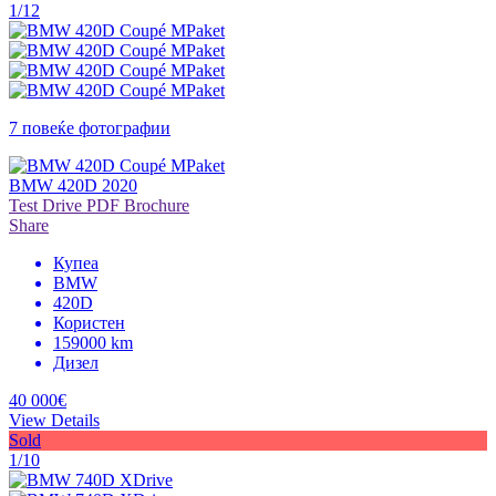
1/12
7 повеќе фотографии
BMW 420D 2020
Test Drive
PDF Brochure
Share
Купеа
BMW
420D
Користен
159000 km
Дизел
40 000€
View Details
Sold
1/10