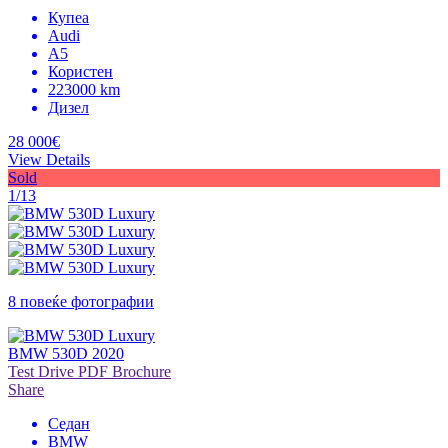
Купеа
Audi
A5
Користен
223000 km
Дизел
28 000€
View Details
Sold
1/13
8 повеќе фотографии
BMW 530D 2020
Test Drive
PDF Brochure
Share
Седан
BMW