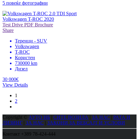
5 повеќе фотографии
Volkswagen T-ROC 2020
Test Drive
PDF Brochure
Share
Теренци - SUV
Volkswagen
T-ROC
Користен
730000 km
Дизел
30 000€
View Details
1
2
Copyright ©
АУТО НБ
|
СИТЕ ВОЗИЛА
|
ЗА НАС
|
РАТА И
ЛИЗИНГ
|
ЗА НАС
|
ЗАКОНИ ЗА ВЕБСАЈТ И УСЛОВИ
Контакт
+389 78-424-444