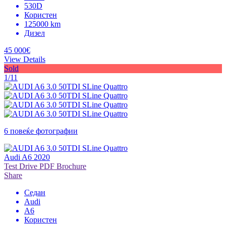
530D
Користен
125000 km
Дизел
45 000€
View Details
Sold
1/11
6 повеќе фотографии
Audi A6 2020
Test Drive
PDF Brochure
Share
Седан
Audi
A6
Користен