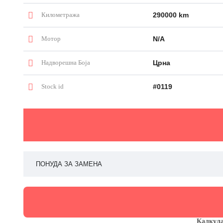
Километража
290000 km
Мотор
N/A
Надворешна Боја
Црна
Stock id
#0119
ПОНУДА ЗА ЗАМЕНА
Калкула