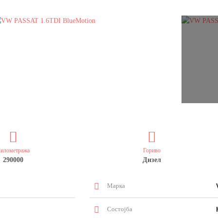
илометража
Гориво
290000
Дизел
Марка
Состојба