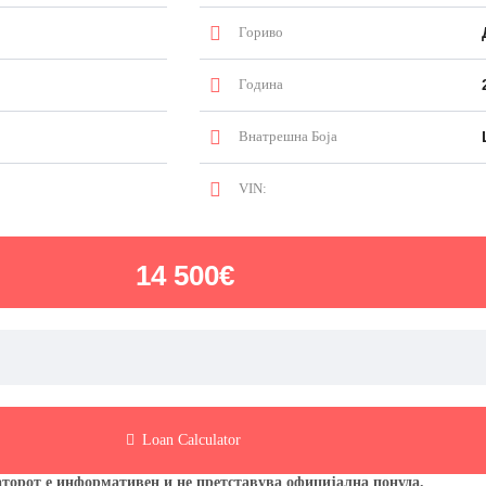
Гориво
Година
Внатрешна Боја
VIN:
14 500€
Loan Calculator
торот е информативен и не претставува официјална понуда.