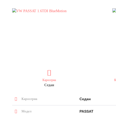
Каросериа
К
Седан
Каросериа
Седан
Модел
PASSAT