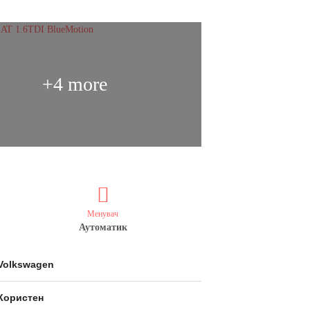
+4 more
Менувач
Аутоматик
Volkswagen
Користен