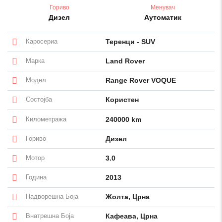
Гориво
Менувач
Дизел
Аутоматик
Каросериа
Теренци - SUV
Марка
Land Rover
Модел
Range Rover VOQUE
Состојба
Користен
Километража
240000 km
Гориво
Дизел
Мотор
3.0
Година
2013
Надворешна Боја
Жолта, Црна
Внатрешна Боја
Кафеава, Црна