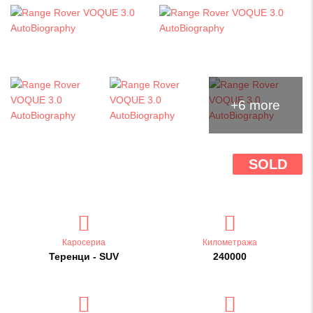
+6 more
SOLD
Каросериа
Километража
Теренци - SUV
240000