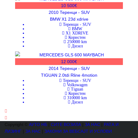
10 500€
2010
Теренци - SUV
BMW X1 23d xdrive
Теренци - SUV
BMW
X1 XDRIVE
Користен
250000
km
Дизел
12 000€
2014
Теренци - SUV
TIGUAN 2.0tdi Rline 4motion
Теренци - SUV
Volkswagen
Tiguan
Користен
310000
km
Дизел
Copyright ©
АУТО НБ
|
СИТЕ ВОЗИЛА
|
ЗА НАС
|
РАТА И
ЛИЗИНГ
|
ЗА НАС
|
ЗАКОНИ ЗА ВЕБСАЈТ И УСЛОВИ