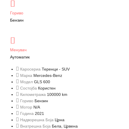
Гориво
Бензин
Менувач
Аутоматик
Каросериа
Теренци - SUV
Марка
Mercedes-Benz
Модел
GLS 600
Состојба
Користен
Километража
100000 km
Гориво
Бензин
Мотор
N/A
Година
2021
Надворешна Боја
Црна
Внатрешна Боја
Бела, Црвена