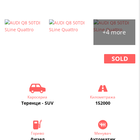
+4 more
SOLD
Каросериа
Километража
Теренци - SUV
152000
Гориво
Менувач
Дизел
Аутоматик