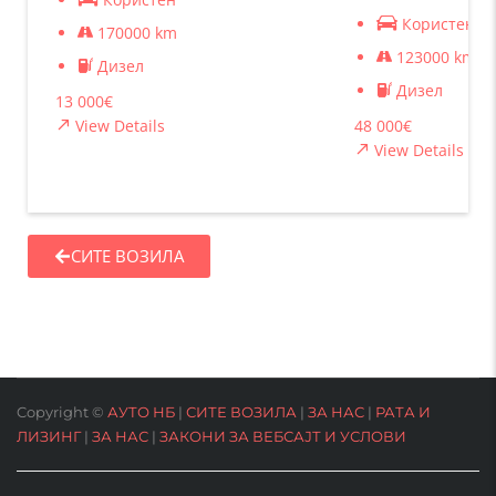
Користен
170000 km
123000 km
Дизел
Дизел
13 000€
View Details
48 000€
View Details
СИТЕ ВОЗИЛА
Copyright ©
АУТО НБ
|
СИТЕ ВОЗИЛА
|
ЗА НАС
|
РАТА И
ЛИЗИНГ
|
ЗА НАС
|
ЗАКОНИ ЗА ВЕБСАЈТ И УСЛОВИ