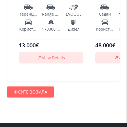
Теренци - SUV
Range Rover
EVOQUE
Седан
Користен
170000 km
Дизел
Користен
13 000€
48 000€
View Details
View
СИТЕ ВОЗИЛА