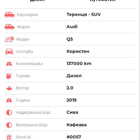
Каросериа
Теренци - SUV
Марка
Audi
Модел
Q5
Состојба
Користен
Километража
137000 km
Гориво
Дизел
Мотор
2.0
Година
2019
Надворешна Боја
Сива
Внатрешна Боја
Кафеава
Stock id
#0057