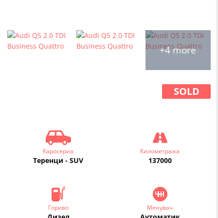
+4 more
SOLD
Каросериа
Километража
Теренци - SUV
137000
Гориво
Менувач
Дизел
Аутоматик